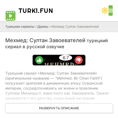
TURK1.
FUN
Турецкие сериалы
»
Драмы
» Мехмед: Султан Завоевателей
Мехмед: Султан Завоевателей
турецкий
сериал в русской озвучке
6.7
2
1
Турецкий сериал «Мехмед: Султан Завоевателей»
(оригинальное название — "Mehmed: Bir Cihan Fatihi")
погружает зрителей в динамичную эпоху Османской
империи, сосредотачиваясь на жизни и правлении
Султана Мехмеда II, известного как Завоеватель. Сюжет
начинается с его детства, когда юный наследник
сталкивается с суровыми реалиями власти и
ответственности. Мехмед, обучаясь военному искусству
РАЗВЕРНУТЬ ОПИСАНИЕ
и искусству управления, постепенно формирует свое