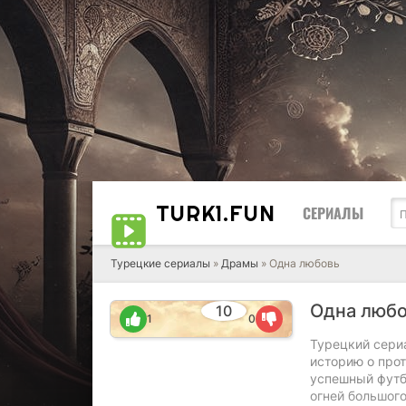
TURK1.
FUN
СЕРИАЛЫ
Турецкие сериалы
»
Драмы
» Одна любовь
Одна люб
10
1
0
Турецкий сериа
историю о прот
успешный футбо
огней большог