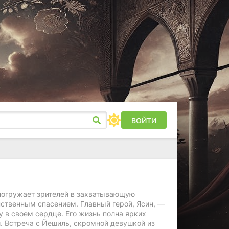
ВОЙТИ
) погружает зрителей в захватывающую
инственным спасением. Главный герой, Ясин, —
у в своем сердце. Его жизнь полна ярких
. Встреча с Йешиль, скромной девушкой из