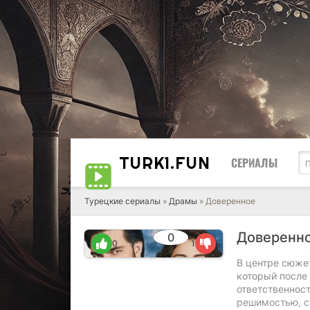
TURK1.
FUN
СЕРИАЛЫ
Турецкие сериалы
»
Драмы
» Доверенное
Доверенн
0
0
1
В центре сюжет
который после 
ответственност
решимостью, ст