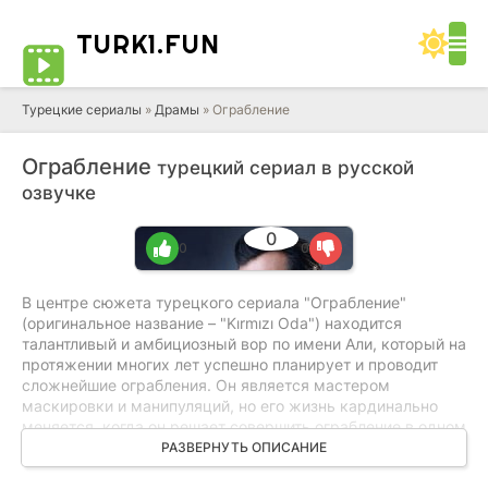
TURK1.
FUN
Турецкие сериалы
»
Драмы
» Ограбление
Ограбление
турецкий сериал в русской
озвучке
0
0
0
В центре сюжета турецкого сериала "Ограбление"
(оригинальное название – "Kırmızı Oda") находится
талантливый и амбициозный вор по имени Али, который на
протяжении многих лет успешно планирует и проводит
сложнейшие ограбления. Он является мастером
маскировки и манипуляций, но его жизнь кардинально
меняется, когда он решает совершить ограбление в одном
из самых защищенных банков города. События начинают
РАЗВЕРНУТЬ ОПИСАНИЕ
развиваться стремительно, когда Али сталкивается с