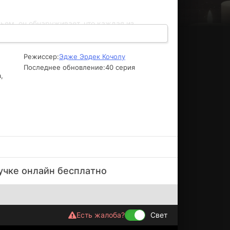
ьем, он обнаруживает, что каждая из
ки нарастают, а с ними и опасности, которые
н и героини сталкиваются с интригами,
лей. «Чужие секреты» предлагает зрителям
Режиссер:
Эдже Эрдек Кочолу
ходка открывает еще больше тайн, а доверие
Последнее обновление:
40 серия
,
учкe oнлaйн бecплaтнo
Есть жалоба?
Свет