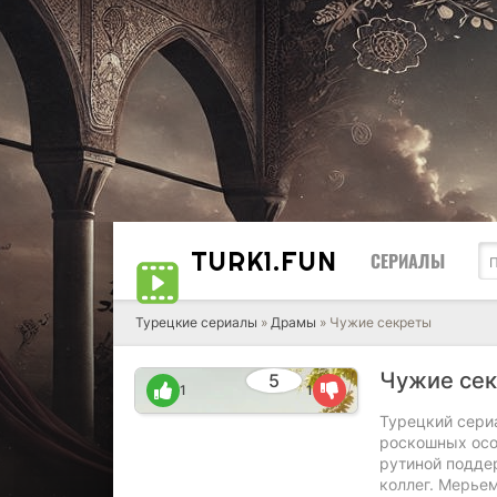
TURK1.
FUN
СЕРИАЛЫ
Турецкие сериалы
»
Драмы
» Чужие секреты
Чужие се
5
1
1
Турецкий сериа
роскошных осо
рутиной подде
коллег. Мерьем