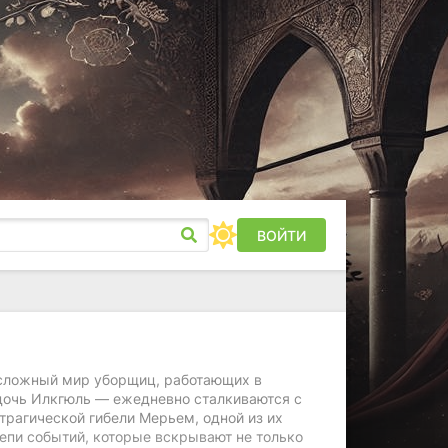
ВОЙТИ
в сложный мир уборщиц, работающих в
дочь Илкгюль — ежедневно сталкиваются с
трагической гибели Мерьем, одной из их
цепи событий, которые вскрывают не только