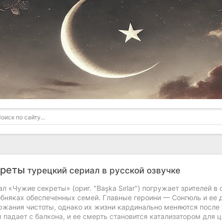
креты
турецкий сериал в русской озвучке
л «Чужие секреты» (ориг. "Başka Sırlar") погружает зрителей 
бняках обеспеченных семей. Главные героини — Сонгюль и ее 
ржания чистоты, однако их жизни кардинально меняются после 
 падает с балкона, и ее смерть становится катализатором для 