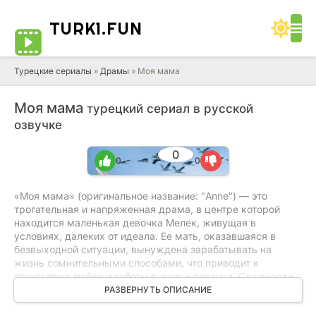
TURK1.
FUN
Турецкие сериалы
»
Драмы
» Моя мама
Моя мама
турецкий сериал в русской
озвучке
0
0
0
«Моя мама» (оригинальное название: "Anne") — это
трогательная и напряженная драма, в центре которой
находится маленькая девочка Мелек, живущая в
условиях, далеких от идеала. Ее мать, оказавшаяся в
безвыходной ситуации, вынуждена зарабатывать на
жизнь сомнительными способами, что приводит к
отсутствию любви и заботы в жизни девочки. Сложности
усугубляются жестоким сожителем, Дженгизом, который
РАЗВЕРНУТЬ ОПИСАНИЕ
не только наносит физические и моральные страдания