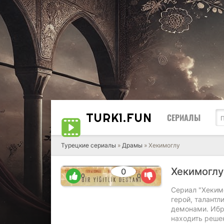
TURK1.
FUN
СЕРИАЛЫ
Турецкие сериалы
»
Драмы
» Хекимоглу
Хекимогл
0
0
0
Сериал "Хекимо
герой, талантл
демонами. Ибр
находить реше