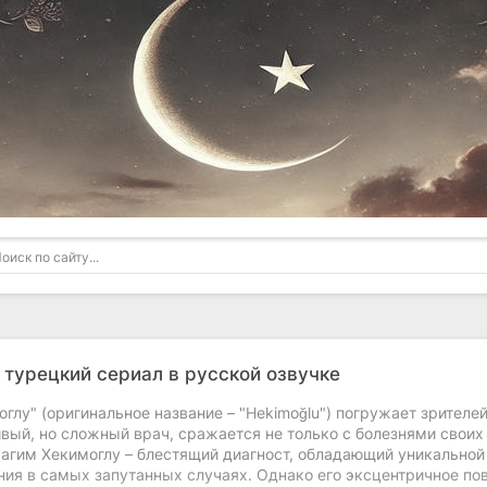
у
турецкий сериал в русской озвучке
глу" (оригинальное название – "Hekimoğlu") погружает зрителе
ивый, но сложный врач, сражается не только с болезнями своих
агим Хекимоглу – блестящий диагност, обладающий уникальной
ния в самых запутанных случаях. Однако его эксцентричное п