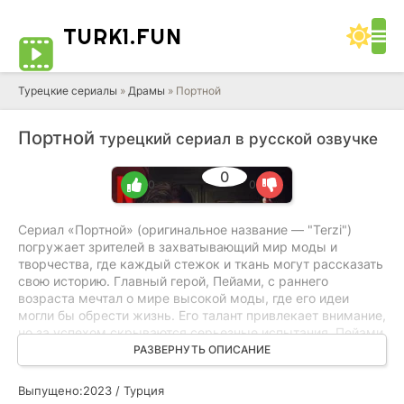
TURK1.
FUN
Турецкие сериалы
»
Драмы
» Портной
Портной
турецкий сериал в русской озвучке
0
0
0
Сериал «Портной» (оригинальное название — "Terzi")
погружает зрителей в захватывающий мир моды и
творчества, где каждый стежок и ткань могут рассказать
свою историю. Главный герой, Пейами, с раннего
возраста мечтал о мире высокой моды, где его идеи
могли бы обрести жизнь. Его талант привлекает внимание,
но за успехом скрываются серьезные испытания. Пейами
сталкивается с жёсткой конкуренцией, предательством
РАЗВЕРНУТЬ ОПИСАНИЕ
со стороны ближайших людей и тайнами, которые могут
разрушить его карьеру и личные отношения.
Выпущено:
2023 / Турция