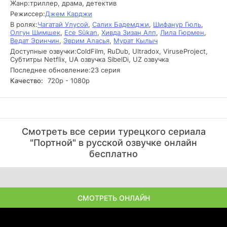
Жанр:
триллер, драма, детектив
Переломный момент в жизни Пейами наступает, когда он
Режиссер:
Джем Карджи
случайно решает сшить костюм для пугала, увиденного в
В ролях:
Чагатай Улусой
,
Салих Бадемджи
,
Шифанур Гюль
,
поле. Этот поступок становится началом нового этапа,
Олгун Шимшек
,
Ece Sükan
,
Хивда Зизан Алп
,
Лила Гюрмен
,
символизируя его стремление к самовыражению и
Ведат Эринчин
,
Эврим Аласья
,
Мурат Кылыч
творческому подходу. Однако путь к вершине
Доступные озвучки:
ColdFilm, RuDub, Ultradox, ViruseProject,
оказывается не таким простым: герой оказывается перед
Субтитры Netflix, UA озвучка SibelDi, UZ озвучка
выбором между карьерой и личным счастьем. В мире
Последнее обновление:
23 серия
гламура и борьбы за признание Пейами должен научиться
Качество:
720р - 1080р
использовать вдохновение как оружие, чтобы преодолеть
все преграды и раскрыть тайны своего прошлого,
которые могут изменить его судьбу навсегда.
Cмoтpeть вce cepии туpeцкoгo cepиaлa
"Портной" в pуccкoй oзвучкe oнлaйн
бecплaтнo
СМОТРЕТЬ ОНЛАЙН