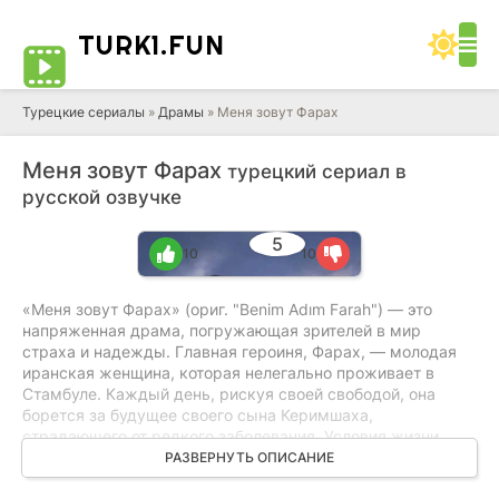
TURK1.
FUN
Турецкие сериалы
»
Драмы
» Меня зовут Фарах
Меня зовут Фарах
турецкий сериал в
русской озвучке
5
10
10
«Меня зовут Фарах» (ориг. "Benim Adım Farah") — это
напряженная драма, погружающая зрителей в мир
страха и надежды. Главная героиня, Фарах, — молодая
иранская женщина, которая нелегально проживает в
Стамбуле. Каждый день, рискуя своей свободой, она
борется за будущее своего сына Керимшаха,
страдающего от редкого заболевания. Условия жизни
Фарах полны лишений, но ее решимость не ослабевает,
РАЗВЕРНУТЬ ОПИСАНИЕ
пока однажды она не становится свидетелем жестокого