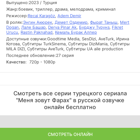
преступления, совершенного мафией. Это событие
Выпущено:
2023 / Турция
становится поворотным моментом, изменяющим не
Жанр:
боевик, триллер, драма, мелодрама, криминал
только ее жизнь, но и судьбу всех, кто окажется
Режиссер:
Recai Karagöz
,
Adem Demir
вовлеченным в эту опасную игру.
В ролях:
Энгин Акюрек
,
Демет Оздемир
,
Фырат Таныш
,
Mert
Dogan
,
Лале Башар
,
Derya Pinar Ak
,
Бурджу Турунз
,
Fikret
После того как Фарах стала свидетелем убийства, ей
Urucu
,
Rastin Paknahad
,
Кемаль Бурак Алпер
угрожает смертельная опасность, и она вынуждена
Доступные озвучки:
Goodtime Media, SesDizi, AveTurk, Ирина
бежать, скрываясь от преследователей. На ее пути
Котова, Субтитры TurkSinema, Субтитры DiziMania, Субтитры
появляется Тахир Лекесиз, наемный убийца, которому
MILA DIZI, Субтитры AveTurk, Субтитры UA aile production
поручено устранить ее. Однако встреча с Фарах
Последнее обновление:
27 серия
пробуждает в Тахире сомнения и внутренние конфликты.
Качество:
720р - 1080р
Он начинает осознавать, что его жизнь не может быть
лишь серией безжалостных решений. Постепенно между
ними завязывается сложная связь, основанная на
взаимопонимании и борьбе за выживание. Вместе они
оказываются втянутыми в мир интриг, где каждое
Cмoтpeть вce cepии туpeцкoгo cepиaлa
решение может стать последним. Фарах стремится к
"Меня зовут Фарах" в pуccкoй oзвучкe
свободе и спасению сына, а Тахир — к искуплению своих
oнлaйн бecплaтнo
грехов. Их путь полон неожиданных поворотов и
смертельных угроз, где каждый шаг может изменить их
судьбу навсегда.
СМОТРЕТЬ ОНЛАЙН