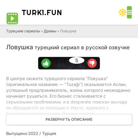
TURK1.
FUN
Турецкие сериалы
»
Драмы
» Ловушка
Ловушка
турецкий сериал в русской озвучке
5
1
1
В центре сюжета турецкого сериала "Ловушка"
(оригинальное название — "Tuzağı") оказывается Аслан,
успешный предприниматель, жизнь которого неожиданно
начинает рушиться. Его бизнес сталкивается с
серьезными проблемами, и в desperate поисках выхода
он обращается за помощью к Умуту, адвокату с
безупречной репутацией. Однако за этой
профессиональной маской скрывается темная личная
РАЗВЕРНУТЬ ОПИСАНИЕ
месть: Умут считает Аслана виновным в смерти своей
жены и готов пойти на всё, чтобы разрушить его жизнь, не
Выпущено:
2022 / Турция
оставляя шансов на спасение.