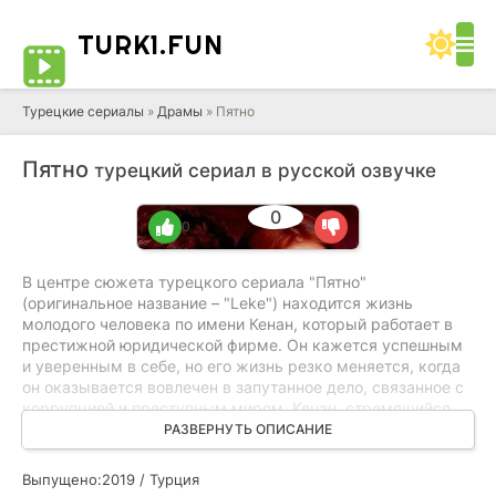
TURK1.
FUN
Турецкие сериалы
»
Драмы
» Пятно
Пятно
турецкий сериал в русской озвучке
0
0
0
В центре сюжета турецкого сериала "Пятно"
(оригинальное название – "Leke") находится жизнь
молодого человека по имени Кенан, который работает в
престижной юридической фирме. Он кажется успешным
и уверенным в себе, но его жизнь резко меняется, когда
он оказывается вовлечен в запутанное дело, связанное с
коррупцией и преступным миром. Кенан, стремящийся
сохранить свою репутацию и карьеру, сталкивается с
РАЗВЕРНУТЬ ОПИСАНИЕ
непростыми выборами, которые ставят под угрозу его
личные отношения и моральные принципы.
Выпущено:
2019 / Турция