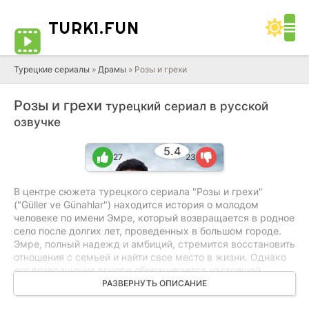
TURK1.
FUN
Турецкие сериалы
»
Драмы
» Розы и грехи
Розы и грехи
турецкий сериал в русской
озвучке
5.4
27
23
В центре сюжета турецкого сериала "Розы и грехи"
("Güller ve Günahlar") находится история о молодом
человеке по имени Эмре, который возвращается в родное
село после долгих лет, проведенных в большом городе.
Эмре, полный надежд и амбиций, стремится восстановить
отношения с семьей и найти свое место в жизни. Однако
его возвращение вскоре оборачивается настоящей
проверкой на прочность, когда он сталкивается с
РАЗВЕРНУТЬ ОПИСАНИЕ
темными тайнами, скрывающимися в прошлом его