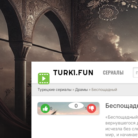
TURK1.
FUN
СЕРИАЛЫ
Турецкие сериалы
»
Драмы
» Беспощадный
Беспоща
0
0
1
«Беспощадный» 
вернувшегося 
исчезла без сл
мир, и начинае