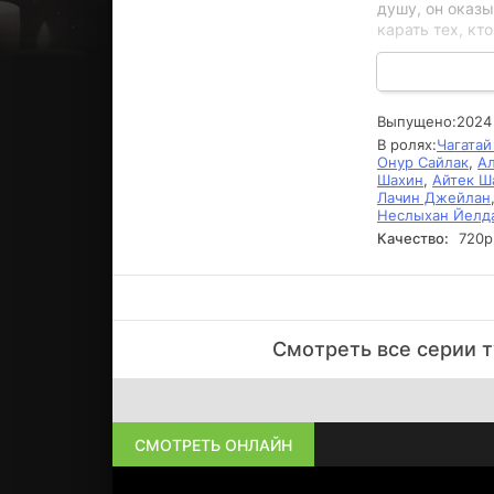
душу, он оказ
карать тех, кт
По мере разви
утраченных от
множеству мор
Выпущено:
2024
Каждая его пос
В ролях:
Чагатай
«Беспощадный»
Онур Сайлак
,
Ал
лишь добавляю
Шахин
,
Айтек Ш
Лачин Джейлан
Неслыхан Йелд
Качество:
720р
Cмoтpeть вce cepии т
СМОТРЕТЬ ОНЛАЙН