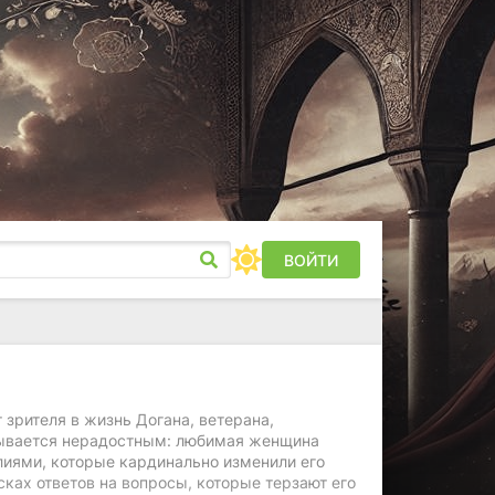
ВОЙТИ
зрителя в жизнь Догана, ветерана,
азывается нерадостным: любимая женщина
алиями, которые кардинально изменили его
сках ответов на вопросы, которые терзают его