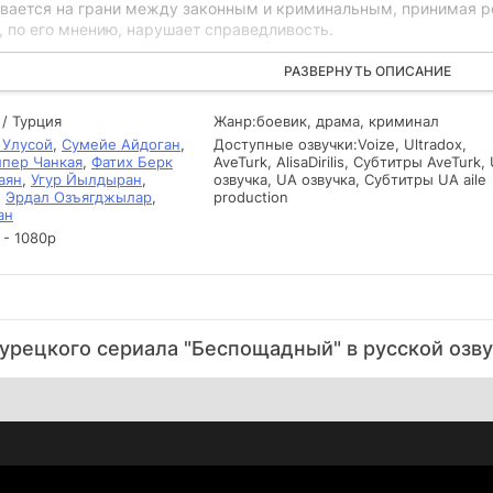
ывается на грани между законным и криминальным, принимая р
о, по его мнению, нарушает справедливость.
тия сюжета Доган вновь встречает свою бывшую возлюбленную,
РАЗВЕРНУТЬ ОПИСАНИЕ
ношений и возможность вернуться к нормальной жизни. Однако 
альных конфликтов, когда он начинает осознавать, что границ
 / Турция
Жанр:
боевик, драма, криминал
тупок обостряет внутренние демоны, заставляя Догана искать 
 Улусой
,
Сумейе Айдоган
,
Доступные озвучки:
Voize, Ultradox,
 предлагает зрителям захватывающую историю, полную неожид
пер Чанкая
,
Фатих Берк
AveTurk, AlisaDirilis, Субтитры AveTurk,
т глубины его персонажам и их взаимодействиям.
аян
,
Угур Йылдыран
,
озвучка, UA озвучка, Субтитры UA aile
,
Эрдал Озъягджылар
,
production
ан
 - 1080р
уpeцкoгo cepиaлa "Беспощадный" в pуccкoй oзв