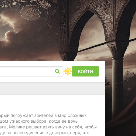
ВОЙТИ
торый погружает зрителей в мир сложных
цом ужасного выбора, когда ее дочь
ала, Мелике решает взять вину на себя, чтобы
ду на воссоединение с дочерью, веря, что