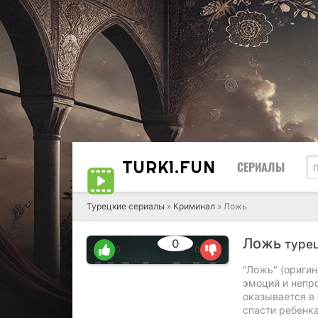
TURK1.
FUN
СЕРИАЛЫ
Турецкие сериалы
»
Криминал
» Ложь
Ложь
0
турец
0
0
"Ложь" (ориги
эмоций и непро
оказывается в 
спасти ребенка