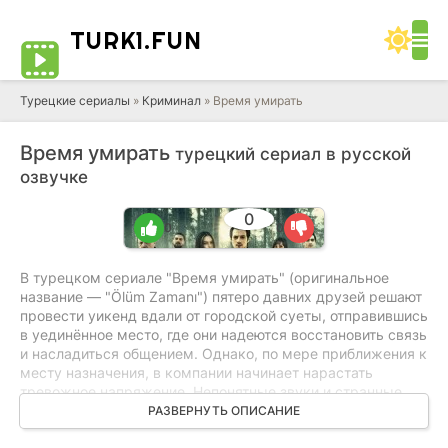
TURK1.
FUN
Турецкие сериалы
»
Криминал
» Время умирать
Время умирать
турецкий сериал в русской
озвучке
0
0
0
В турецком сериале "Время умирать" (оригинальное
название — "Ölüm Zamanı") пятеро давних друзей решают
провести уикенд вдали от городской суеты, отправившись
в уединённое место, где они надеются восстановить связь
и насладиться общением. Однако, по мере приближения к
месту назначения, в компании начинает нарастать
тревожное напряжение. Непонятные звуки и странные
ощущения заставляют их сомневаться в безопасности, но
РАЗВЕРНУТЬ ОПИСАНИЕ
никто не хочет придавать этому значения. Вечер, который