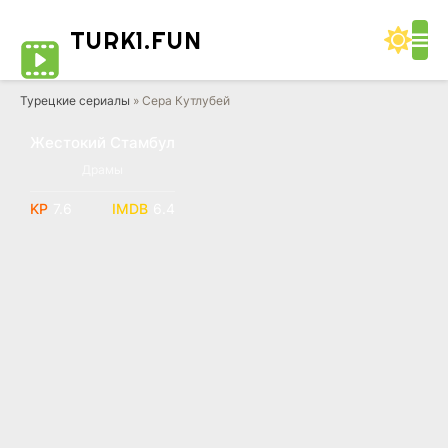
TURK1.
FUN
Турецкие сериалы
» Сера Кутлубей
Жестокий Стамбул
Драмы
7.6
6.4