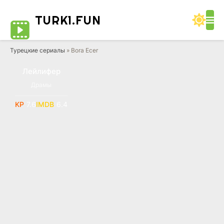
TURK1.
FUN
Турецкие сериалы
» Bora Ecer
Лейлифер
Драмы
7.6
6.4