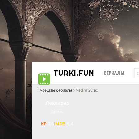
TURK1.
FUN
СЕРИАЛЫ
Турецкие сериалы
» Nedim Güleç
Лейлифер
Драмы
7.6
6.4